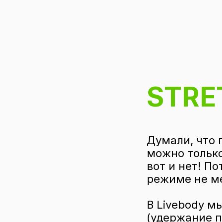
STRE
Думали, что 
можно только
вот и нет! П
режиме не м
В Livebody м
(удержание 