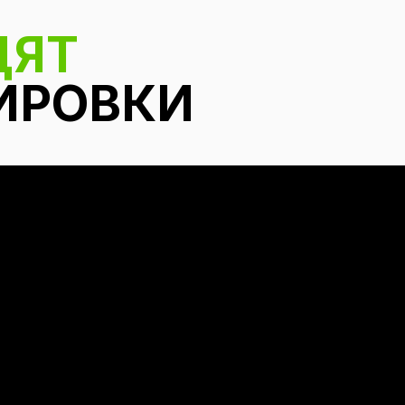
ДЯТ
ИРОВКИ
SPA (сау
массаж