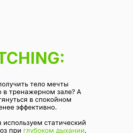
TCHING:
получить тело мечты
 в тренажерном зале? А
отянуться в спокойном
енее эффективно.
ы используем статический
поз при
глубоком дыхании
,