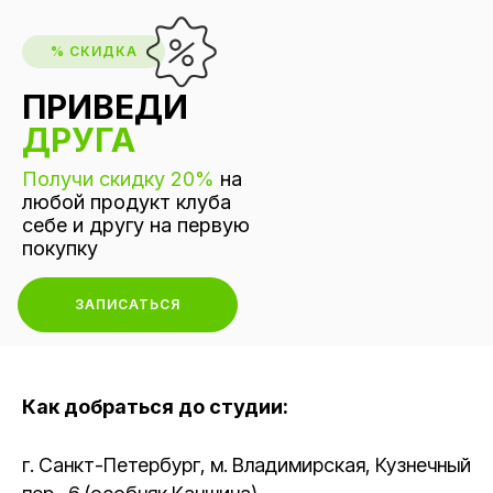
% СКИДКА
ПРИВЕДИ
Евгений
ДРУГА
Здесь есть
определённые люди с
Получи скидку 20%
которыми хочется
на
видеться каждое утро и
любой продукт клуба
не только
себе и другу на первую
покупку
ЗАПИСАТЬСЯ
Как добраться до студии:
г. Санкт-Петербург, м. Владимирская, Кузнечный