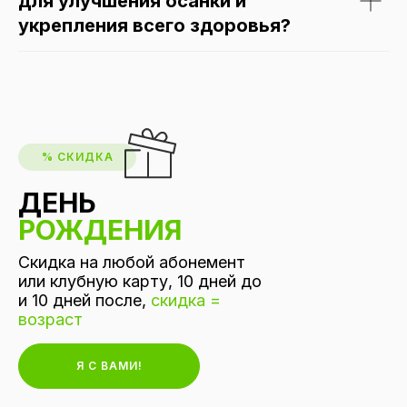
для улучшения осанки и
укрепления всего здоровья?
Дарья
% СКИДКА
В LIVEBODY я как дома
ДЕНЬ
РОЖДЕНИЯ
Скидка на любой абонемент
или клубную карту, 10 дней до
и 10 дней после,
скидка =
возраст
Я С ВАМИ!